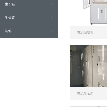
生长箱
生长架
其他
贯流组培箱
贯流生长箱