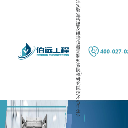
注
实
验
室
搭
建
及
组
培
仪
器
定
制
知
名
院
校/
研
究
院
技
术
合
作
企
业